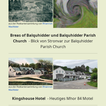
aus der Postkartensammlung von
Rhiannon
MacAlister
Breas of Balquhidder und Balquhidder Parish
Church
- Blick von Stronvar zur Balquhidder
Parish Church
aus der Postkartensammlung von
Rhiannon
MacAlister
Kingshouse Hotel
- Heutiges Mhor 84 Motel