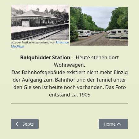
aus der Postkartensammlung von
Rhiannon
MacAlister
Balquhidder Station
- Heute stehen dort
Wohnwagen.
Das Bahnhofsgebäude existiert nicht mehr. Einzig
der Aufgang zum Bahnhof und der Tunnel unter
den Gleisen ist heute noch vorhanden. Das Foto
entstand ca. 1905
Vorheriger Beitrag: Septs
Nächster Beitra
Septs
Home